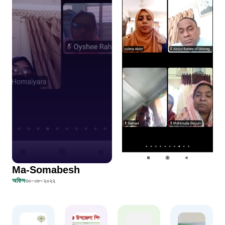
০১৯০৮৮৮৮৮৮৮
মাদকদ্রব্য নিয়ন্ত্রণ হটলাইন
১৬১১৩
জরুরী অভ্যন্তরীণ নৌ-পরিবহন হটলাইন
১৬৪৪৫
পাসপোর্ট বাতায়ন হটলাইন
Ma-Somabesh
১৬১৭১
অফিস
৩০-০৮-২০২২
বাংলাদেশ মুক্তিযোদ্ধা কল্যাণ ট্রাস্ট