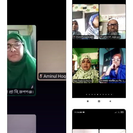
দুদক
১০২
দুর্যোগের আগাম বার্তা
১৬১২২
স্মার্ট ভূমি সেবা
১০৯৮
শিশু সহায়তা লাইন
১৬১০৯
বাংলাদেশ কর্মচারী কল্যাণ বোর্ড হটলাইন