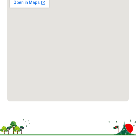
১৬৬৯৯
লিগ্যাল এইড হেল্পলাইন
১৬৩৫৭
শ্রমিক হেল্পলাইন
১৬১৩১
সর্বজনীন পেনশন স্কিম হটলাইন
১৬১১১
বাংলাদেশ কোস্ট গার্ড হটলাইন