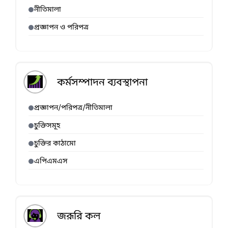
নীতিমালা
প্রজ্ঞাপন ও পরিপত্র
কর্মসম্পাদন ব্যবস্থাপনা
প্রজ্ঞাপন/পরিপত্র/নীতিমালা
চুক্তিসমূহ
চুক্তির কাঠামো
এপিএমএস
জরূরি কল