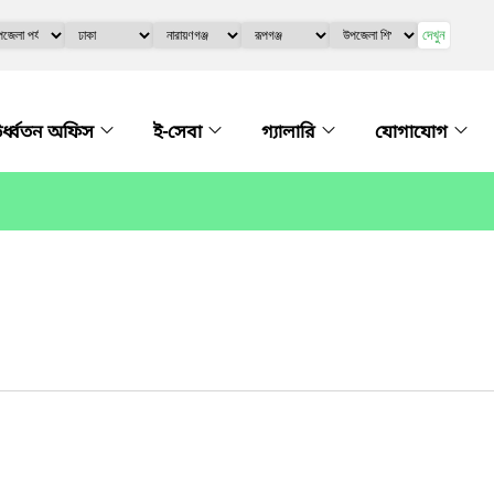
দেখুন
র্ধ্বতন অফিস
ই-সেবা
গ্যালারি
যোগাযোগ