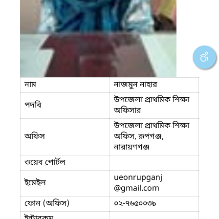
নাম
নাজমুন নাহার
উপজেলা প্রাথমিক শিক্ষা
পদবি
অফিসার
উপজেলা প্রাথমিক শিক্ষা
অফিস
অফিস, রূপগঞ্জ,
নারায়ণগঞ্জ
ওয়েব পোর্টল
ueonrupganj
ইমেইল
@gmail.com
ফোন (অফিস)
০২-৭৬৫০০৩৯
ইন্টারকম