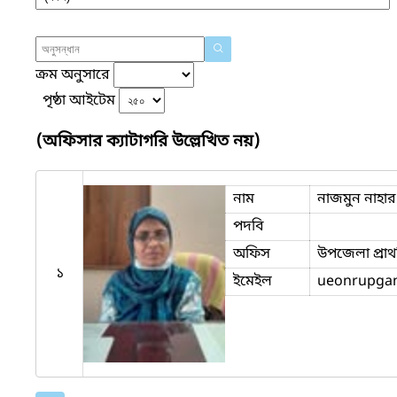
ক্রম অনুসারে
পৃষ্ঠা আইটেম
(অফিসার ক্যাটাগরি উল্লেখিত নয়)
নাম
নাজমুন নাহার
পদবি
অফিস
উপজেলা প্রাথ
১
ইমেইল
ueonrupgan