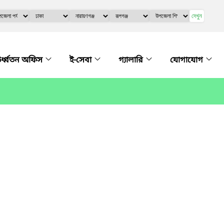
দেখুন
র্ধ্বতন অফিস
ই-সেবা
গ্যালারি
যোগাযোগ