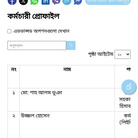
আপনার মতামত প্রদান করুন
কর্মচারী প্রোফাইল
এডভান্সড অপশনগুলো দেখান
পৃষ্ঠা আইটেম
নং
নাম
পদবি
১
মো: শাহ আলম ভূঞা
উচ্চমা
সহকারী 
হিসাব রক
২
উজ্জল হোসেন
কর্মচার
(পিইডিপি