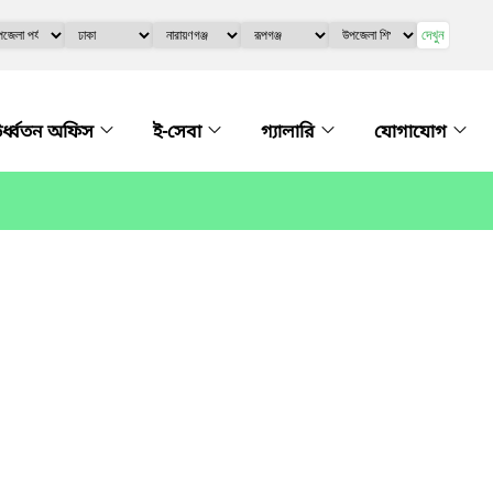
দেখুন
র্ধ্বতন অফিস
ই-সেবা
গ্যালারি
যোগাযোগ