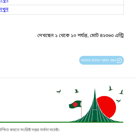
েখুন
েখুন
দেখছেন ১ থেকে ১০ পর্যন্ত, মোট ৪২৩৬৩ এন্ট্রি
আপনার মতামত প্রদান করুন
চিত করতে সংশ্লিষ্ট দপ্তর সর্বদা সচেষ্ট।