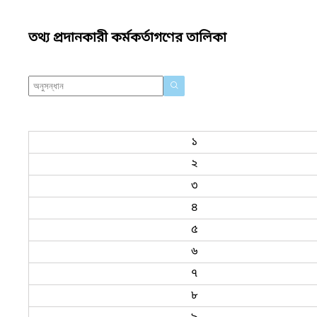
তথ্য প্রদানকারী কর্মকর্তাগণের তালিকা
১
২
৩
৪
৫
৬
৭
৮